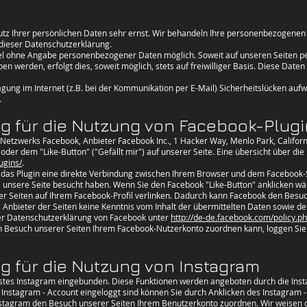
utz Ihrer persönlichen Daten sehr ernst. Wir behandeln Ihre personenbezogenen
 dieser Datenschutzerklärung.
gel ohne Angabe personenbezogener Daten möglich. Soweit auf unseren Seiten 
n werden, erfolgt dies, soweit möglich, stets auf freiwilliger Basis. Diese Date
gung im Internet (z.B. bei der Kommunikation per E-Mail) Sicherheitslücken aufw
.
 für die Nutzung von Facebook-Plugin
 Netzwerks Facebook, Anbieter Facebook Inc., 1 Hacker Way, Menlo Park, Californ
er dem "Like-Button" ("Gefällt mir") auf unserer Seite. Eine übersicht über die
ugins/
.
 das Plugin eine direkte Verbindung zwischen Ihrem Browser und dem Facebook-S
sse unsere Seite besucht haben. Wenn Sie den Facebook "Like-Button" anklicken 
erer Seiten auf Ihrem Facebook-Profil verlinken. Dadurch kann Facebook den Bes
ls Anbieter der Seiten keine Kenntnis vom Inhalt der übermittelten Daten sowie 
der Datenschutzerklärung von Facebook unter
http://de-de.facebook.com/policy.p
 Besuch unserer Seiten Ihrem Facebook-Nutzerkonto zuordnen kann, loggen Sie 
g für die Nutzung von Instagram
stes Instagram eingebunden. Diese Funktionen werden angeboten durch die Insta
 Instagram - Account eingeloggt sind können Sie durch Anklicken des Instagram -
Instagram den Besuch unserer Seiten Ihrem Benutzerkonto zuordnen. Wir weisen da