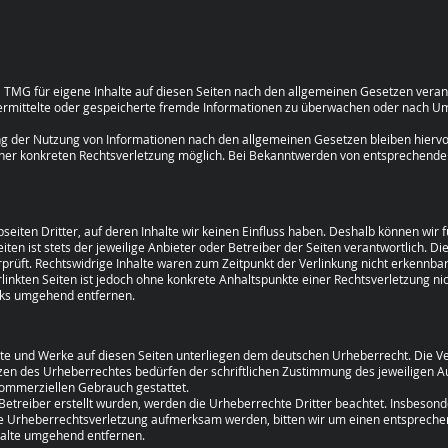
 TMG für eigene Inhalte auf diesen Seiten nach den allgemeinen Gesetzen verant
übermittelte oder gespeicherte fremde Informationen zu überwachen oder nach Um
g der Nutzung von Informationen nach den allgemeinen Gesetzen bleiben hiervon
einer konkreten Rechtsverletzung möglich. Bei Bekanntwerden von entsprechende
eiten Dritter, auf deren Inhalte wir keinen Einfluss haben. Deshalb können wir
iten ist stets der jeweilige Anbieter oder Betreiber der Seiten verantwortlich. D
prüft. Rechtswidrige Inhalte waren zum Zeitpunkt der Verlinkung nicht erkennbar
erlinkten Seiten ist jedoch ohne konkrete Anhaltspunkte einer Rechtsverletzung 
nks umgehend entfernen.
alte und Werke auf diesen Seiten unterliegen dem deutschen Urheberrecht. Die Ve
en des Urheberrechtes bedürfen der schriftlichen Zustimmung des jeweiligen Au
t kommerziellen Gebrauch gestattet.
 Betreiber erstellt wurden, werden die Urheberrechte Dritter beachtet. Insbesond
ine Urheberrechtsverletzung aufmerksam werden, bitten wir um einen entsprech
halte umgehend entfernen.